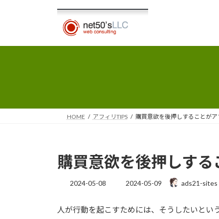
コ
ナ
ン
ビ
テ
ゲ
ン
ー
ツ
シ
へ
ョ
ス
ン
キ
に
ッ
移
プ
動
HOME
アフィリTIPS
購買意欲を後押しすることがア
購買意欲を後押しする
最
2024-05-08
2024-05-09
ads21-sites
終
更
人が行動を起こすためには、そうしたいとい
新